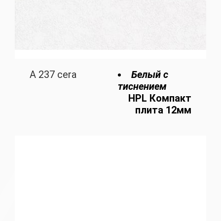
A 237 cera
Белый с
тиснением
HPL Компакт
плита 12мм