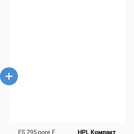
ES 295 pore F
HPL Компакт