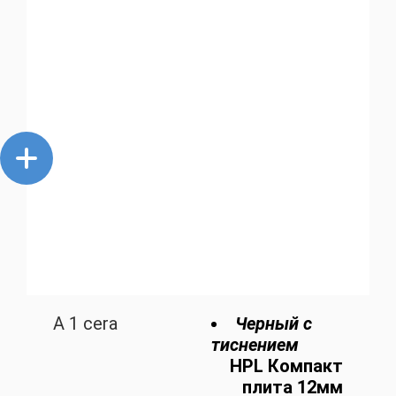
A 1 cera
Черный с
тиснением
HPL Компакт
плита 12мм