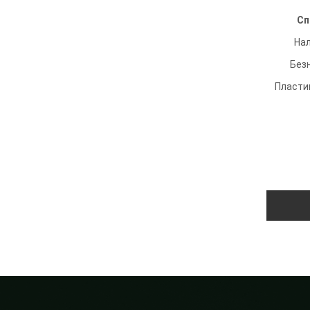
Сп
На
Без
Пласти