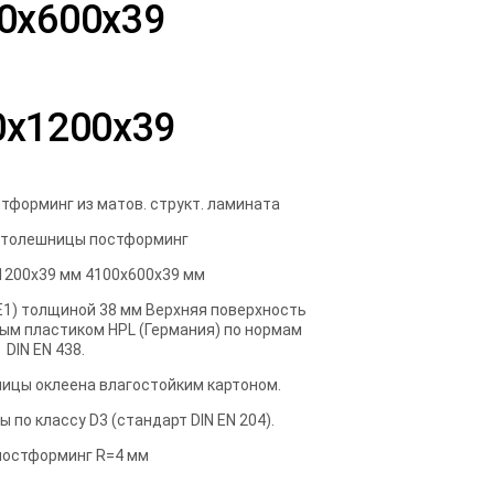
0х600х39
0х1200х39
тформинг из матов. структ. ламината
Столешницы постформинг
1200х39 мм 4100х600х39 мм
1) толщиной 38 мм Верхняя поверхность
ым пластиком HPL (Германия) по нормам
DIN EN 438.
ицы оклеена влагостойким картоном.
 по классу D3 (стандарт DIN EN 204).
постформинг R=4 мм