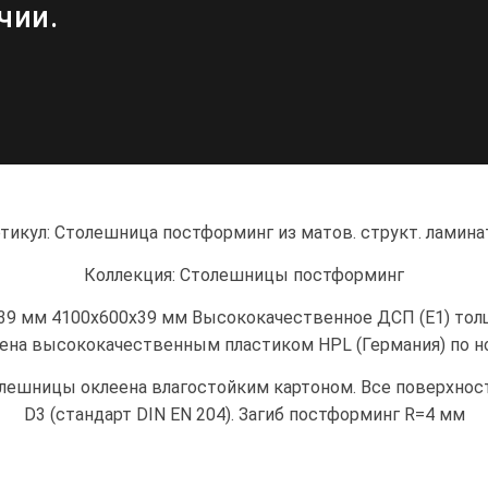
чии.
тикул: Столешница постформинг из матов. структ. ламин
Коллекция: Столешницы постформинг
39 мм 4100х600х39 мм Высококачественное ДСП (Е1) тол
ена высококачественным пластиком HPL (Германия) по н
лешницы оклеена влагостойким картоном. Все поверхност
D3 (стандарт DIN EN 204). Загиб постформинг R=4 мм